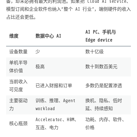
备，却未必拥有最大的利润池。如果把 Cloud AI service、
模型订阅和企业软件也纳入“整个 AI 行业”，端侧硬件的收入
占比还会更低。
AI PC、手机与
维度
数据中心 AI
Edge device
设备数量
少
数十亿级
单机半导
极高
数十到数百美元
体价值
当前收入
已进入财报和订单
多数仍是配置渗透
可见度
主要驱动
训练、推理、Agent
换机、隐私、低时
力
workload
延、持续感知
Accelerator、HBM、
功耗、内存、软件、
核心瓶颈
互连、电力
价格