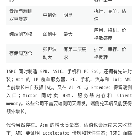
心
客户集中
云端与端侧
执行、竞争、估
中到强
明显
双重暴露
值
应用、换机、价
纯端侧期权
弱到中
最大
格敏感度
强但波
有第二层需
扩产、库存、价
存储周期仓
动大
求
格反转
TSMC 同时制造 GPU、ASIC、手机和 PC SoC，还拥有先进封
装；Arm 的 IP 覆盖服务器、PC、手机、汽车和 IoT；AMD
当前增长来自数据中心，又在 AI PC 与 Embedded 保留端侧
入口；Micron 同时卖 HBM、服务器内存和 Client
memory。这些公司不需要端侧明天爆发，端侧兑现后又能获得
额外增长。
代价当然存在。Arm 的增长质量高，估值也会压缩未来收益
率；AMD 要证明 accelerator 份额和软件生态；TSMC 面临