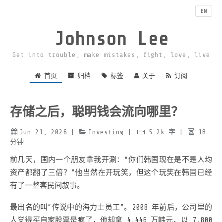
EN
Johnson Lee
Get into trouble, make mistakes, fight, love, live
首页
归档
标签
关于
订阅
存储之后，聪明钱会流向哪里？
Jun 21, 2026
|
Investing
|
5.2k
字
|
18
分钟
前几天，国内一个朋友拿我开涮：“你们韩国现在是不是人均
资产都翻了三倍？”他当然在开玩笑，但这个玩笑在韩国已经
有了一整套民间叙事。
最出名的叫“传说中的海力士员工”。2008 年前后，公司里的
人觉得买自家股票是疯了，他却拿 4,446 万韩元，以 7,800