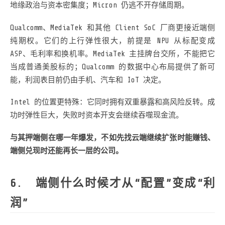
地缘政治与资本密集度；Micron 仍逃不开存储周期。
Qualcomm、MediaTek 和其他 Client SoC 厂商更接近端侧
纯期权。它们的上行弹性很大，前提是 NPU 从标配变成
ASP、毛利率和换机率。MediaTek 主挂牌台交所，不能把它
当成普通美股标的；Qualcomm 的数据中心布局提供了新可
能，利润表目前仍由手机、汽车和 IoT 决定。
Intel 的位置更特殊：它同时拥有双重暴露和高风险反转。成
功时弹性巨大，失败时资本开支会继续吞噬现金流。
与其押端侧在哪一年爆发，不如先找云端继续扩张时能赚钱、
端侧兑现时还能再长一层的公司。
端侧什么时候才从“配置”变成“利
润”