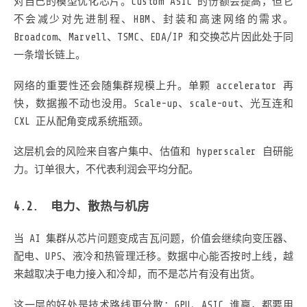
对自己的模型优化芯片。Custom ASIC 的份额会提高，但它
不会减少对先进制程、HBM、封装和高速网络的需求。
Broadcom、Marvell、TSMC、EDA/IP 和交换芯片因此处于同
一条增长链上。
网络的重要性还会随集群规模上升。单颗 accelerator 再
快，数据搬不动也没用。Scale-up、scale-out、光互连和
CXL 正从配角变成系统瓶颈。
这层机会的风险来自客户集中、估值和 hyperscaler 自研能
力。订单很大，不代表利润会平均分配。
电力、散热与机房
当 AI 集群从芯片问题变成吉瓦问题，价值会继续向变压器、
配电、UPS、液冷和热管理迁移。数据中心能否按时上线，越
来越取决于电力接入和冷却，而不是芯片有没有出货。
这一层的好处是技术路线更分散：GPU、ASIC 谁赢，都要用