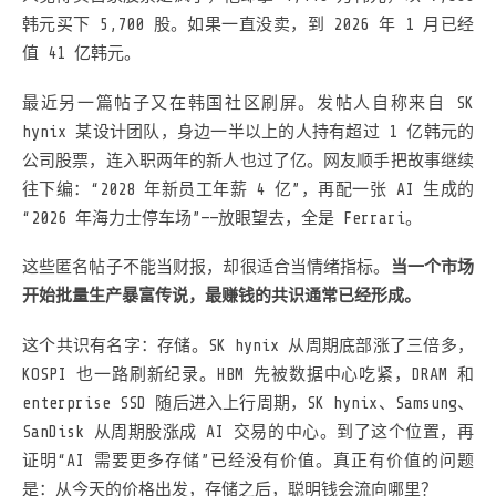
韩元买下 5,700 股。如果一直没卖，到 2026 年 1 月已经
值 41 亿韩元。
最近另一篇帖子又在韩国社区刷屏。发帖人自称来自 SK
hynix 某设计团队，身边一半以上的人持有超过 1 亿韩元的
公司股票，连入职两年的新人也过了亿。网友顺手把故事继续
往下编：“2028 年新员工年薪 4 亿”，再配一张 AI 生成的
“2026 年海力士停车场”——放眼望去，全是 Ferrari。
这些匿名帖子不能当财报，却很适合当情绪指标。
当一个市场
开始批量生产暴富传说，最赚钱的共识通常已经形成。
这个共识有名字：存储。SK hynix 从周期底部涨了三倍多，
KOSPI 也一路刷新纪录。HBM 先被数据中心吃紧，DRAM 和
enterprise SSD 随后进入上行周期，SK hynix、Samsung、
SanDisk 从周期股涨成 AI 交易的中心。到了这个位置，再
证明“AI 需要更多存储”已经没有价值。真正有价值的问题
是：从今天的价格出发，存储之后，聪明钱会流向哪里？