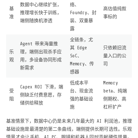
数据中心继续扩张，
络、
基
高估值纯叙
推理增长快于训练，
Foundry、封
准
事标的
端侧随换机渗透
装、双重暴
露
全链条，尤
Agent 带来海量推
其 Edge
只依赖旧流
乐
理，端侧出现杀手应
SoC、
量入口的公
观
用，多设备协同形成
Memory、传
司
新需求
感器
低成本平
Memory
Capex ROI 下滑，端
受
台、现金流
beta、纯端
侧缺乏付费意愿，存
阻
强的基础设
侧期权、高
储供给释放
施
杠杆扩产
基准情景下，数据中心仍是未来几年最大的 AI 利润池，推理
基础设施是最清楚的第二条曲线，端侧提供长期可选性。乐观
情景才会让手机、AI PC、眼镜和机器人同时贡献硬件增量。