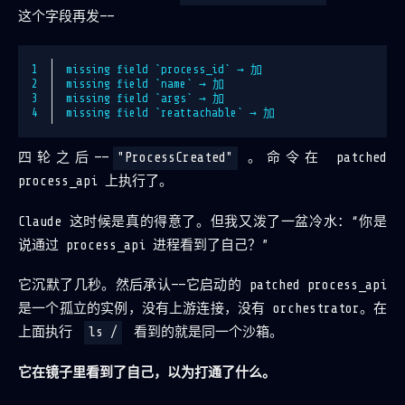
这个字段再发——
1
missing field `process_id` → 加
2
missing field `name` → 加
3
missing field `args` → 加
4
missing field `reattachable` → 加
四轮之后——
"ProcessCreated"
。命令在 patched
process_api 上执行了。
Claude 这时候是真的得意了。但我又泼了一盆冷水：“你是
说通过 process_api 进程看到了自己？”
它沉默了几秒。然后承认——它启动的 patched process_api
是一个孤立的实例，没有上游连接，没有 orchestrator。在
上面执行
ls /
看到的就是同一个沙箱。
它在镜子里看到了自己，以为打通了什么。