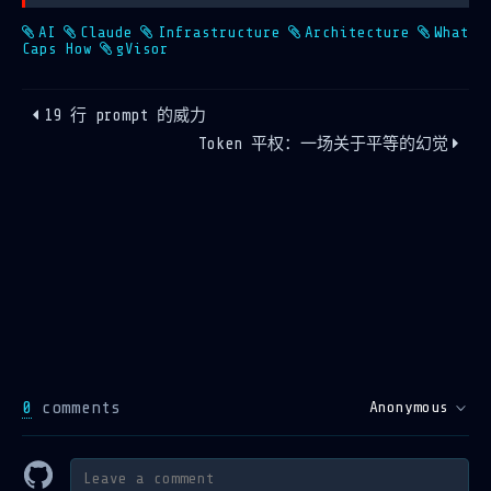
AI
Claude
Infrastructure
Architecture
What
Caps How
gVisor
19 行 prompt 的威力
Token 平权：一场关于平等的幻觉
0
comments
Anonymous