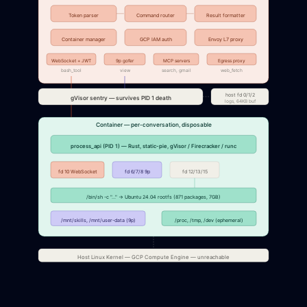
Token parser
Command router
Result formatter
Container manager
GCP IAM auth
Envoy L7 proxy
WebSocket + JWT
9p gofer
MCP servers
Egress proxy
bash_tool
view
search, gmail
web_fetch
host fd 0/1/2
gVisor sentry — survives PID 1 death
logs, 64KB buf
Container — per-conversation, disposable
process_api (PID 1) — Rust, static-pie, gVisor / Firecracker / runc
fd 10 WebSocket
fd 6/7/8 9p
fd 12/13/15
/bin/sh -c "..." → Ubuntu 24.04 rootfs (871 packages, 7GB)
/mnt/skills, /mnt/user-data (9p)
/proc, /tmp, /dev (ephemeral)
Host Linux Kernel — GCP Compute Engine — unreachable