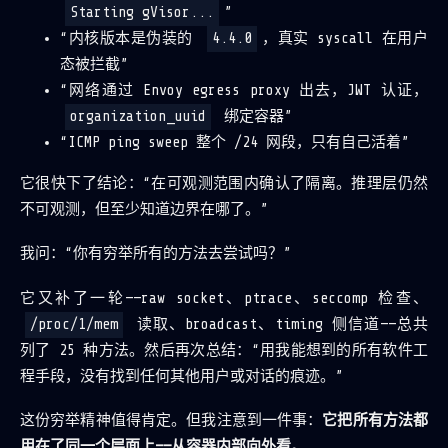
Starting gVisor...
”
“内核版本是伪装的
4.4.0
，真实 syscall 在用户
态被拦截”
“网络通过 Envoy egress proxy 出去，JWT 认证，
organization_uuid
绑定容器”
“ICMP ping sweep 整个 /24 网段，只有自己活着”
它很快下了结论：“在可观测范围内确认了隔离。推理层仍然
不可观测，但至少知道边界在哪了。”
我问：“你有穷举所有的方法去尝试吗？”
它又补了一轮——raw socket、ptrace、seccomp 检查、
/proc/1/mem
读取、broadcast、timing 侧信道——总共
列了 25 种方法。然后再次总结：“用我能想到的所有软件工
程手段，没有找到任何其他用户或对话的痕迹。”
这份穷举精神值得肯定。但我注意到一件事：
它把所有方法都
用在了同一个层面上——从容器内部向外看。