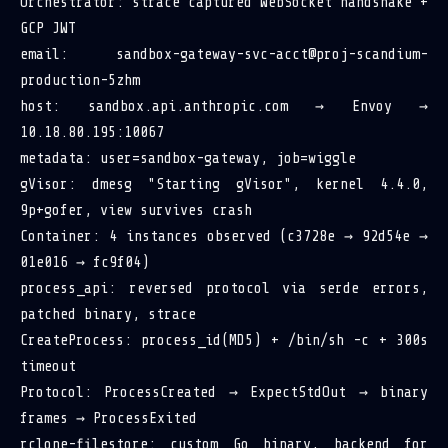
Orchestrator: strace captured WebSocket handshake +
GCP JWT
email: sandbox-gateway-svc-acct@proj-scandium-
production-5zhm
host: sandbox.api.anthropic.com → Envoy →
10.18.80.195:10067
metadata: user=sandbox-gateway, job=wiggle
gVisor: dmesg "Starting gVisor", kernel 4.4.0,
9p+gofer, view survives crash
Container: 4 instances observed (c3728e → 92d54e →
01e016 → fc9f04)
process_api: reversed protocol via serde errors,
patched binary, strace
CreateProcess: process_id(MD5) + /bin/sh -c + 300s
timeout
Protocol: ProcessCreated → ExpectStdOut → binary
frames → ProcessExited
rclone-filestore: custom Go binary, backend for