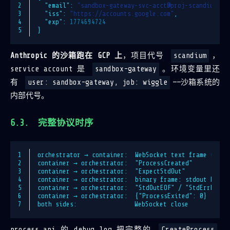
2
"email"
:
"sandbox-gateway-svc-acct@proj-scandium-pr
3
"iss"
:
"https://accounts.google.com"
,
4
"exp"
:
1774694724
5
}
Anthropic 的沙箱跑在 GCP 上
，项目代号
scandium
，
service account 是
sandbox-gateway
。环境变量里还
有
user: sandbox-gateway, job: wiggle
——沙箱系统的
内部代号。
完整协议时序
1
orchestrator → container:  WebSocket text frame (mask
2
container → orchestrator:  "ProcessCreated"
3
container → orchestrator:  "ExpectStdOut"
4
container → orchestrator:  binary frame: stdout bytes
5
container → orchestrator:  "StdOutEOF" / "StdErrEOF"
6
container → orchestrator:  {"ProcessExited": 0}
7
both sides:                WebSocket close
process_api 的 debug log 把完整的
CreateProcess