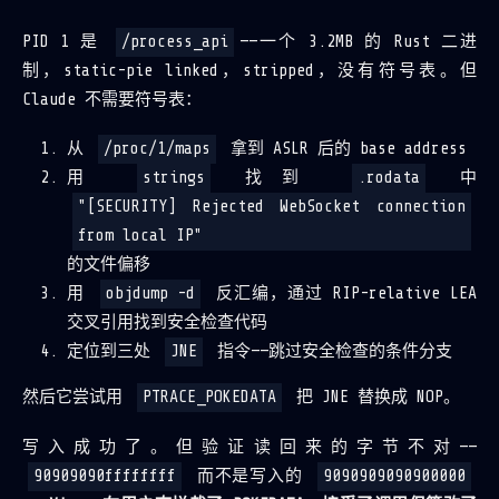
PID 1 是
/process_api
——一个 3.2MB 的 Rust 二进
制，static-pie linked，stripped，没有符号表。但
Claude 不需要符号表：
从
/proc/1/maps
拿到 ASLR 后的 base address
用
strings
找到
.rodata
中
"[SECURITY] Rejected WebSocket connection
from local IP"
的文件偏移
用
objdump -d
反汇编，通过 RIP-relative LEA
交叉引用找到安全检查代码
定位到三处
JNE
指令——跳过安全检查的条件分支
然后它尝试用
PTRACE_POKEDATA
把 JNE 替换成 NOP。
写入成功了。但验证读回来的字节不对——
90909090ffffffff
而不是写入的
9090909090900000