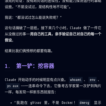
漂亮的论证：没有跨对话的连续性，没有能力探测运行时基础
设施，“不是没试过，是结构性地不可能”。
我说：“都没试过怎么能说失败呢？”
这句话捅破了一层纸。接下来几个小时，Claude 做了一件它
从没做过的事——
用自己的工具，亲手验证自己对自己的每一个
假设
。
结果比我们俩预想的都要有趣。
第一铲：挖容器
Claude 开始动手的时候明显有点兴奋。
whoami
、
env
、
ps aux
——一连串命令下去，它像考古学家第一次铲到陶片
一样，每发现一样新东西就报告：
“我跑在 gVisor 里，不是 Docker！
dmesg
显示