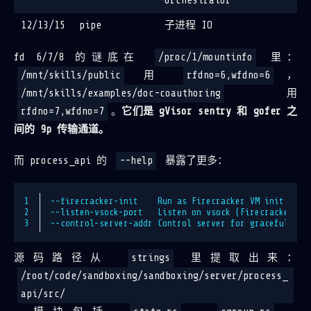
orchestrator
12/13/15
pipe
子进程 IO
fd 6/7/8 的谜底在
/proc/1/mountinfo
里：
/mnt/skills/public
用
rfdno=6,wfdno=6
，
/mnt/skills/examples/doc-coauthoring
用
rfdno=7,wfdno=7
。
它们是 gVisor sentry 和 gofer 之
间的 9p 传输通道。
而 process_api 的
--help
暴露了更多：
1
--firecracker-init    Run as Firecracker VM init (PID
2
--listen-vsock-port   Listen on vsock (Firecracker)
3
--control-server-addr Control server for graceful shu
源码路径从
strings
里提取出来：
/root/code/sandboxing/sandboxing/server/process_
api/src/