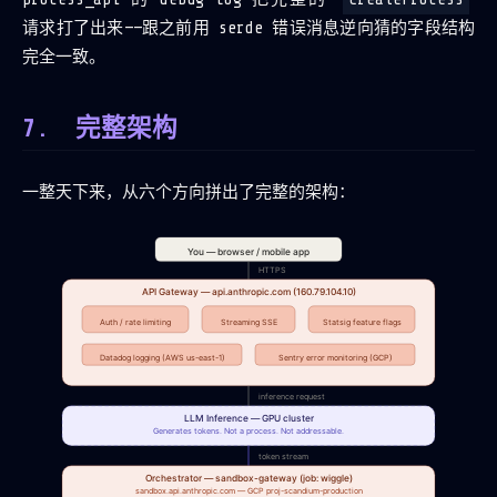
请求打了出来——跟之前用 serde 错误消息逆向猜的字段结构
完全一致。
完整架构
一整天下来，从六个方向拼出了完整的架构：
You — browser / mobile app
HTTPS
API Gateway — api.anthropic.com (160.79.104.10)
Auth / rate limiting
Streaming SSE
Statsig feature flags
Datadog logging (AWS us-east-1)
Sentry error monitoring (GCP)
inference request
LLM Inference — GPU cluster
Generates tokens. Not a process. Not addressable.
token stream
Orchestrator — sandbox-gateway (job: wiggle)
sandbox.api.anthropic.com — GCP proj-scandium-production