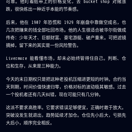
可靠。他盯着纸带上的价格变化，去 bucket shop 对赌涨
跌，很快练出一种近乎本能的节奏感。
后来，他在 1907 年恐慌和 1929 年崩盘中靠做空成名，也
几次把赚来的钱全部吐回市场。他的人生很适合被华尔街做成
传奇：少年天才、巨额财富、豪宅游艇、破产重来。可把滤镜
摘掉，留下来的其实是一份风险警告。
Livermore 能看懂市场，却未必始终管得住自己。判断、仓
位和生存，从来是三种能力。
今天的末日期权只是把这种老投机压缩进更短的时钟。合约当
天到期，时间价值快速归零，价格对标的波动极其敏感。过去
一个投机者还有几天纠错，现在可能只有几分钟。
这派不要求高胜率。它要求错误足够便宜，正确时敢于放大。
突破没发生就退出，趋势延续才加仓。仓位先小后大，亏损先
大后小，顺序完全相反。