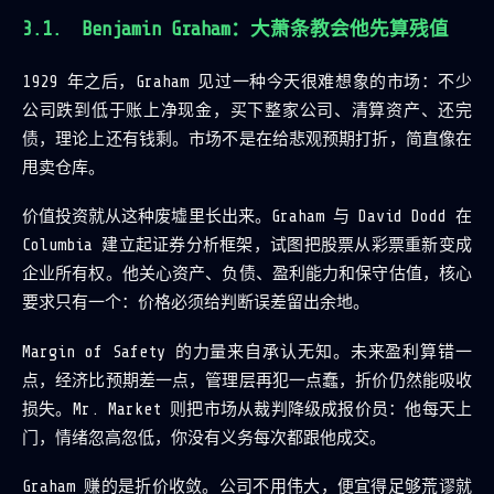
Benjamin Graham：大萧条教会他先算残值
1929 年之后，Graham 见过一种今天很难想象的市场：不少
公司跌到低于账上净现金，买下整家公司、清算资产、还完
债，理论上还有钱剩。市场不是在给悲观预期打折，简直像在
甩卖仓库。
价值投资就从这种废墟里长出来。Graham 与 David Dodd 在
Columbia 建立起证券分析框架，试图把股票从彩票重新变成
企业所有权。他关心资产、负债、盈利能力和保守估值，核心
要求只有一个：价格必须给判断误差留出余地。
Margin of Safety 的力量来自承认无知。未来盈利算错一
点，经济比预期差一点，管理层再犯一点蠢，折价仍然能吸收
损失。Mr. Market 则把市场从裁判降级成报价员：他每天上
门，情绪忽高忽低，你没有义务每次都跟他成交。
Graham 赚的是折价收敛。公司不用伟大，便宜得足够荒谬就