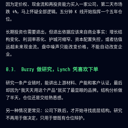
因为定价权、现金流和再投资能力买入一家公司，第二天市场
跌 4%，马上怀疑全部逻辑。五分钟 K 线开始指挥一个五年仓
位。
长期投资也需要退出，但退出依据应该来自商业事实：增长结
构变化、利润率恶化、护城河缩窄、资本配置失控，或者估值
远超未来现金流。盘中噪声只能改变价格，不能自动改变企
业。
Burry 做研究，Lynch 凭喜欢下单
研究一条产业链时，能讲出上游材料、产能和客户认证，最后
却因为“我天天用这个产品”就买了最显眼的品牌。结构分析做
了半天，仓位还是交给熟悉感。
另一种情况更常见：公司下跌后，才开始寻找底层结构。研究
不再用于做决定，只用于替既有仓位辩护。