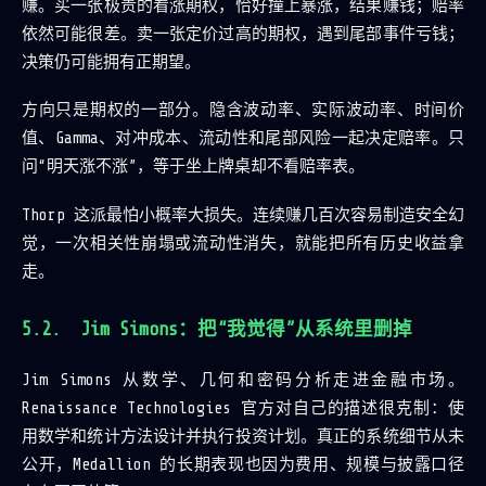
赚。买一张极贵的看涨期权，恰好撞上暴涨，结果赚钱；赔率
依然可能很差。卖一张定价过高的期权，遇到尾部事件亏钱；
决策仍可能拥有正期望。
方向只是期权的一部分。隐含波动率、实际波动率、时间价
值、Gamma、对冲成本、流动性和尾部风险一起决定赔率。只
问“明天涨不涨”，等于坐上牌桌却不看赔率表。
Thorp 这派最怕小概率大损失。连续赚几百次容易制造安全幻
觉，一次相关性崩塌或流动性消失，就能把所有历史收益拿
走。
Jim Simons：把“我觉得”从系统里删掉
Jim Simons 从数学、几何和密码分析走进金融市场。
Renaissance Technologies 官方对自己的描述很克制：使
用数学和统计方法设计并执行投资计划。真正的系统细节从未
公开，Medallion 的长期表现也因为费用、规模与披露口径