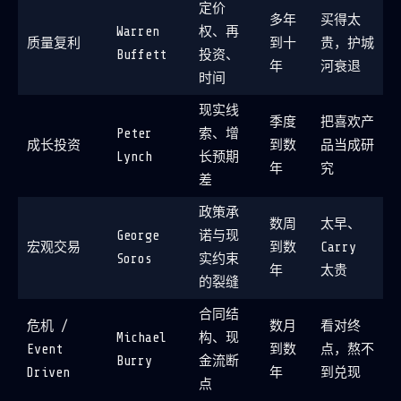
定价
多年
买得太
Warren
权、再
质量复利
到十
贵，护城
Buffett
投资、
年
河衰退
时间
现实线
季度
把喜欢产
Peter
索、增
成长投资
到数
品当成研
Lynch
长预期
年
究
差
政策承
数周
太早、
George
诺与现
宏观交易
到数
Carry
Soros
实约束
年
太贵
的裂缝
合同结
危机 /
数月
看对终
Michael
构、现
Event
到数
点，熬不
Burry
金流断
Driven
年
到兑现
点