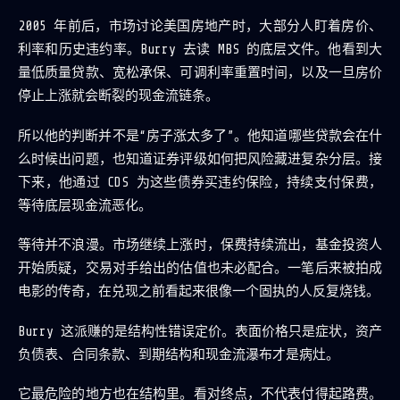
2005 年前后，市场讨论美国房地产时，大部分人盯着房价、
利率和历史违约率。Burry 去读 MBS 的底层文件。他看到大
量低质量贷款、宽松承保、可调利率重置时间，以及一旦房价
停止上涨就会断裂的现金流链条。
所以他的判断并不是“房子涨太多了”。他知道哪些贷款会在什
么时候出问题，也知道证券评级如何把风险藏进复杂分层。接
下来，他通过 CDS 为这些债券买违约保险，持续支付保费，
等待底层现金流恶化。
等待并不浪漫。市场继续上涨时，保费持续流出，基金投资人
开始质疑，交易对手给出的估值也未必配合。一笔后来被拍成
电影的传奇，在兑现之前看起来很像一个固执的人反复烧钱。
Burry 这派赚的是结构性错误定价。表面价格只是症状，资产
负债表、合同条款、到期结构和现金流瀑布才是病灶。
它最危险的地方也在结构里。看对终点，不代表付得起路费。