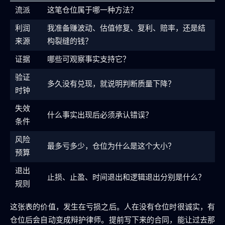
流派
这笔仓位属于哪一种方法？
利润
我准备赚波动、估值修复、复利、赔率，还是结
来源
构裂缝的钱？
证据
哪些可观察事实支持它？
验证
多久没有兑现，就说明判断质量下降？
时钟
失效
什么事实出现后必须承认错误？
条件
风险
最多亏多少，仓位为什么是这个大小？
预算
退出
止损、止盈、时间退出和逻辑退出分别是什么？
规则
这张表的价值，发生在亏损之后。人在没有仓位时很诚实，有
仓位后会自动变成辩护律师。提前写下来的合同，能让过去那