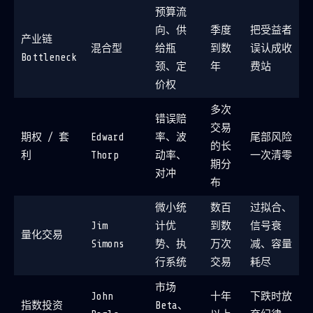
预算流
向、供
季度
把受益者
产业链
混合型
给瓶
到数
误认成收
Bottleneck
颈、定
年
费站
价权
多次
错误赔
交易
期权 / 套
Edward
率、波
尾部风险
的长
利
Thorp
动率、
一次清零
期分
对冲
布
微小统
数百
过拟合、
Jim
计优
到数
信号衰
量化交易
Simons
势、执
万次
减、容量
行系统
交易
耗尽
市场
John
十年
下跌时放
指数投资
Beta、