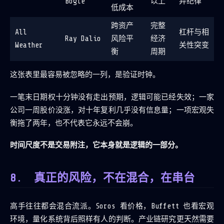
Bogle
以上
弃纪律
低成本
跨资产
完整
All
杠杆与相
Ray Dalio
风险平
经济
Weather
关性突变
衡
周期
这张表里最容易被忽略的一列，是验证时钟。
一笔末日期权十分钟没有走出预期，逻辑可能已经失效；一家
公司一周股价没涨，对十年复利几乎没有信息量；一项宏观失
衡拖了两年，也不代表它永远不会崩。
时间尺度不是交易附注，它本身就是逻辑的一部分。
真正的风险，不在混合，在串台
高手往往都会混合流派。Soros 看价格，Buffett 也看宏观
环境，量化系统背后照样有人的判断。产业链研究更天然需要