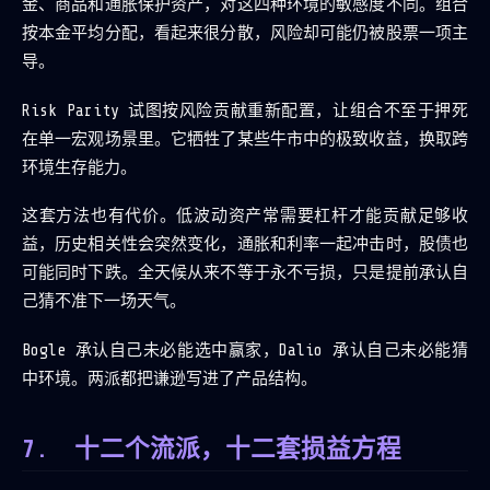
金、商品和通胀保护资产，对这四种环境的敏感度不同。组合
按本金平均分配，看起来很分散，风险却可能仍被股票一项主
导。
Risk Parity 试图按风险贡献重新配置，让组合不至于押死
在单一宏观场景里。它牺牲了某些牛市中的极致收益，换取跨
环境生存能力。
这套方法也有代价。低波动资产常需要杠杆才能贡献足够收
益，历史相关性会突然变化，通胀和利率一起冲击时，股债也
可能同时下跌。全天候从来不等于永不亏损，只是提前承认自
己猜不准下一场天气。
Bogle 承认自己未必能选中赢家，Dalio 承认自己未必能猜
中环境。两派都把谦逊写进了产品结构。
十二个流派，十二套损益方程