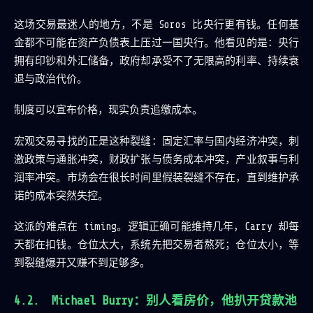
这场交易最迷人的地方，不是 Soros 比央行更有钱。任何基
金都不可能在资产负债表上压过一国央行。他看见的是：央行
拥有印钞和外汇储备，政府却承受不了无限高的利率、持续衰
退与政治代价。
制度可以宣布价格，现实负责追缴成本。
宏观交易寻找的正是这种裂缝：固定汇率与国内经济冲突，刺
激政策与通胀冲突，财政扩张与债务成本冲突，产业叙事与利
润率冲突。市场会在很长时间里假装裂缝不存在，直到维护承
诺的成本突然失控。
这派的难点在 timing。逻辑正确可能维持几年，Carry 却每
天都在扣钱。仓位太大，系统先把交易者熬死；仓位太小，等
到裂缝爆开又赚不到足够多。
Michael Burry：别人看房价，他扒开贷款池