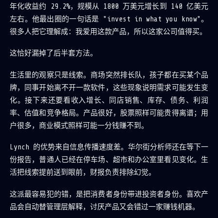
年化收益约 29.2%，规模从 1800 万美元增长到 140 亿美元
左右。他最出圈的一句话是 "invest in what you know"。
很多人把它理解成：我爱用这款产品，所以这家公司值得买。
这恰好漏掉了后半套方法。
生活里的观察只是线索。商场突然排长队，孩子都在买某个品
牌，同事开始离不开一款软件，这些现象说明需求可能发生变
化。接下来还要看收入增长、同店销售、库存、债务、利润
率、估值和竞争格局。产品很好，股票照样可能贵得离谱；用
户很多，商业模式照样可能一分钱赚不到。
Lynch 的优势来自信息传播速度差。华尔街分析师还在等下一
份报告，普通人已经在停车场、超市和办公室里看见变化。生
活把线索提前送到眼前，财报负责排除幻觉。
这派最容易犯的错，是把消费者身份带进投资者身份。喜欢产
品会自动替管理层解释，讨厌产品又会错过一家赚钱机器。