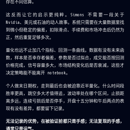
存在不同估算。
这反而让它的启示更纯粹。Simons 不需要一段关于
Nvidia、美元或石油的动人故事。系统只需要在大量数据里找
到微小但稳定的偏差，扣除滑点、手续费和市场冲击后仍然为
正，然后重复足够多次。
量化也远不止加几个指标、回测一条曲线。数据有没有未来函
数，样本是否幸存者偏差，参数是否过拟合，成交能否按回测
价格完成，信号容量多大，市场结构变化后是否衰减，这些才
决定策略能不能离开 notebook。
个人做末日期权，走到最后也会被迫靠近半量化。什么时间段
胜率更高，跳空多大才值得追，波动率处在哪个区间，止损距
离多远，连续亏损后是否停手，开盘十五分钟和午后两点的表
现有没有差异，都要留下记录。
无法记录的优势，在被验证前都只是手感；无法复现的手感，
通常只是运气。