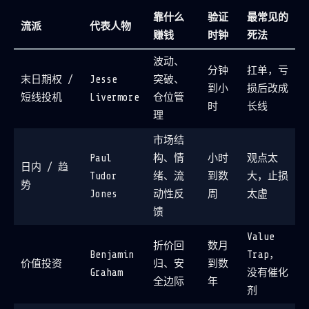
靠什么
验证
最常见的
流派
代表人物
赚钱
时钟
死法
波动、
分钟
扛单，亏
末日期权 /
Jesse
突破、
到小
损后改成
短线投机
Livermore
仓位管
时
长线
理
市场结
Paul
构、情
小时
观点太
日内 / 趋
Tudor
绪、流
到数
大，止损
势
Jones
动性反
周
太虚
馈
Value
折价回
数月
Benjamin
Trap，
价值投资
归、安
到数
Graham
没有催化
全边际
年
剂