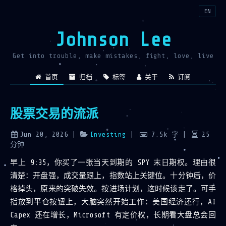
EN
Johnson Lee
Get into trouble, make mistakes, fight, love, live
首页
归档
标签
关于
订阅
股票交易的流派
Jun 20, 2026
|
Investing
|
7.5k
字
|
25
分钟
早上 9:35，你买了一张当天到期的 SPY 末日期权。理由很
清楚：开盘强，成交量跟上，指数站上关键位。十分钟后，价
格掉头，原来的突破失效。按进场计划，这时候该走了。可手
指放到平仓按钮上，大脑突然开始工作：美国经济还行，AI
Capex 还在增长，Microsoft 有定价权，长期看大盘总会回