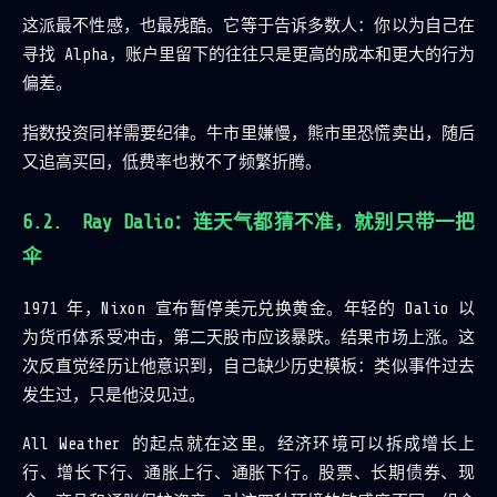
这派最不性感，也最残酷。它等于告诉多数人：你以为自己在
寻找 Alpha，账户里留下的往往只是更高的成本和更大的行为
偏差。
指数投资同样需要纪律。牛市里嫌慢，熊市里恐慌卖出，随后
又追高买回，低费率也救不了频繁折腾。
Ray Dalio：连天气都猜不准，就别只带一把
伞
1971 年，Nixon 宣布暂停美元兑换黄金。年轻的 Dalio 以
为货币体系受冲击，第二天股市应该暴跌。结果市场上涨。这
次反直觉经历让他意识到，自己缺少历史模板：类似事件过去
发生过，只是他没见过。
All Weather 的起点就在这里。经济环境可以拆成增长上
行、增长下行、通胀上行、通胀下行。股票、长期债券、现