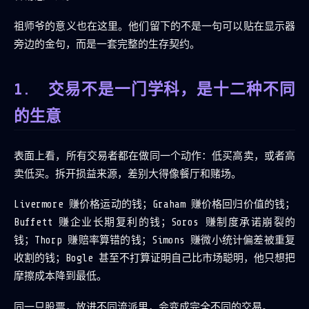
祖师爷的意义也在这里。他们留下的不是一句可以贴在显示器
旁边的金句，而是一套完整的生存契约。
交易不是一门学科，是十二种不同
的生意
表面上看，所有交易者都在做同一个动作：低买高卖，或者高
卖低买。拆开损益来源，差别大得像餐厅和赌场。
Livermore 赚价格运动的钱；Graham 赚价格回归价值的钱；
Buffett 赚企业长期复利的钱；Soros 赚制度承诺崩裂的
钱；Thorp 赚赔率算错的钱；Simons 赚微小统计偏差被重复
收割的钱；Bogle 甚至不打算证明自己比市场聪明，他只想把
摩擦成本降到最低。
同一只股票，放进不同流派里，会变成完全不同的交易。