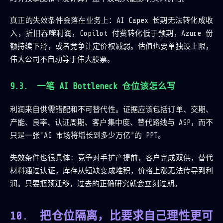
真正的失效条件会落在业务上：AI Capex 长期无法转化成收
入，折旧吞噬利润，Copilot 付费转化低于预期，Azure 份
额持续下滑，或者竞争让定价权减弱。估值也要单独设上限，
伟大公司不自动等于伟大股票。
一笔 AI Bottleneck 仓位该怎么写
利润来自供需错配和不可替代性。证据应该包括订单、交期、
产能、良率、认证周期、客户集中度、替代路线与 ASP，而不
只是一张“AI 市场将增长到多少万亿”的 PPT。
失效条件也很具体：竞争对手扩产提前，客户完成双供，替代
材料通过认证，库存从短缺变成堆积，价格上涨无法传导到利
润。只要瓶颈迁移，过去的正确研究就会立刻过期。
把仓位隔离，比要求自己理性更可